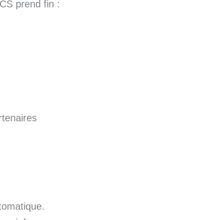
ACS prend fin :
rtenaires
tomatique.