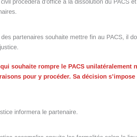
at civil procèdera d’office à la dissolution du PACS e
naires.
 des partenaires souhaite mettre fin au PACS, il do
justice.
 qui souhaite rompre le PACS unilatéralement 
 raisons pour y procéder. Sa décision s’impose 
ustice informera le partenaire.