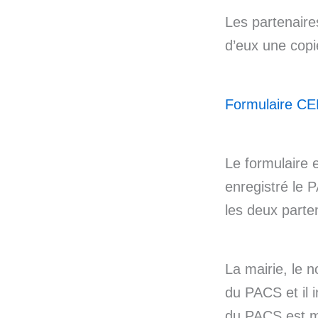
Les partenaire
d’eux une copie
Formulaire C
Le formulaire e
enregistré le 
les deux parte
La mairie, le n
du PACS et il 
du PACS est m