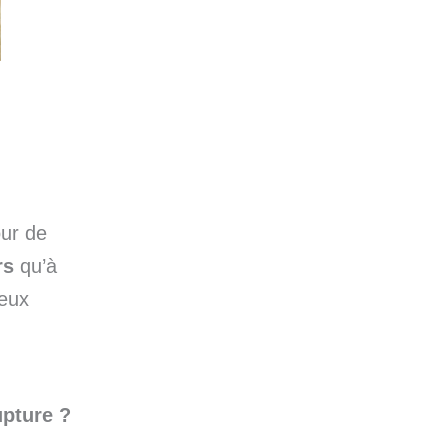
our de
rs
qu’à
deux
upture ?