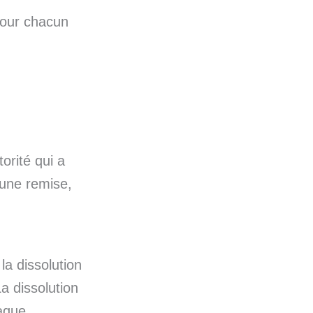
 pour chacun
orité qui a
’une remise,
la dissolution
a dissolution
aque