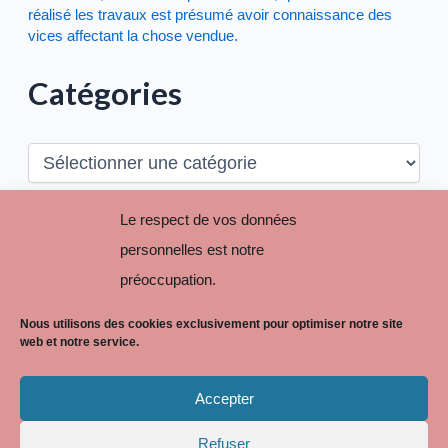
réalisé les travaux est présumé avoir connaissance des
vices affectant la chose vendue.
Catégories
C
a
t
é
Le respect de vos données
R
g
e
personnelles est notre
o
c
r
préoccupation.
h
i
e
e
r
Nous utilisons des cookies exclusivement pour optimiser notre site
s
c
web et notre service.
h
e
Accepter
r
:
Refuser