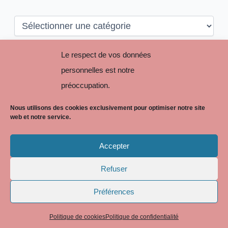
C
a
t
é
Le respect de vos données
R
g
e
personnelles est notre
o
c
r
préoccupation.
h
i
e
e
r
Nous utilisons des cookies exclusivement pour optimiser notre site
s
c
web et notre service.
h
e
Accepter
r
:
Refuser
Copyright © 2026 BLP AVOCATS
Préférences
Politique de cookies
Politique de confidentialité