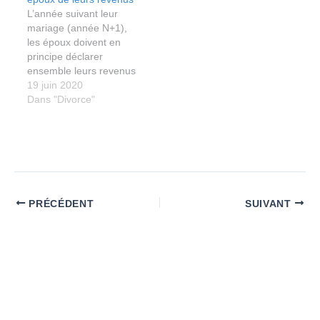
L’année suivant leur
mariage (année N+1),
les époux doivent en
principe déclarer
ensemble leurs revenus
(revenus de l’année N
19 juin 2020
et revenus des années
Dans "Divorce"
suivantes) (article 6, 1.
du Code général des
impôts).
PRÉCÉDENT
SUIVANT