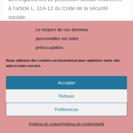
à l’article L. 114-12 du Code de la sécurité
sociale.
Le respect de vos données
Sont rééchelonnables mais non effaçables les
personnelles est notre
dettes issues de prêts sur gage souscrits auprès
préoccupation.
des caisses de crédit municipal ainsi que les
dettes professionnelles.
Nous utilisons des cookies exclusivement pour optimiser notre site
web et notre service.
Enfin les dettes locatives doivent être réglées en
Accepter
priorité sur les dettes financières (article L. 711-6
Refuser
du code de la consommation).
Préférences
La procédure de redressement
Politique de cookies
Politique de confidentialité
Est éligible à la procédure de redressement le